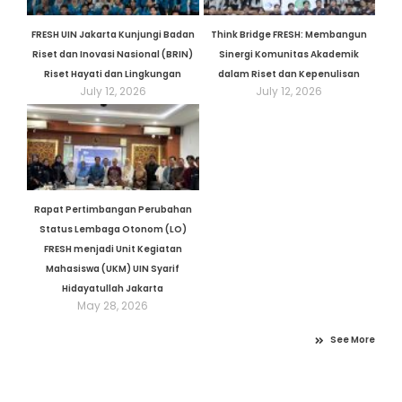
FRESH UIN Jakarta Kunjungi Badan
Think Bridge FRESH: Membangun
Riset dan Inovasi Nasional (BRIN)
Sinergi Komunitas Akademik
Riset Hayati dan Lingkungan
dalam Riset dan Kepenulisan
July 12, 2026
July 12, 2026
Rapat Pertimbangan Perubahan
Status Lembaga Otonom (LO)
FRESH menjadi Unit Kegiatan
Mahasiswa (UKM) UIN Syarif
Hidayatullah Jakarta
May 28, 2026
See More