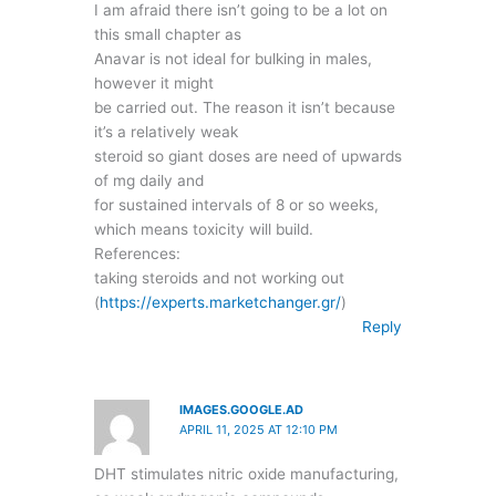
I am afraid there isn’t going to be a lot on
this small chapter as
Anavar is not ideal for bulking in males,
however it might
be carried out. The reason it isn’t because
it’s a relatively weak
steroid so giant doses are need of upwards
of mg daily and
for sustained intervals of 8 or so weeks,
which means toxicity will build.
References:
taking steroids and not working out
(
https://experts.marketchanger.gr/
)
Reply
IMAGES.GOOGLE.AD
APRIL 11, 2025 AT 12:10 PM
DHT stimulates nitric oxide manufacturing,