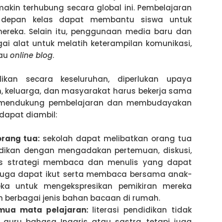
kin terhubung secara global ini. Pembelajaran
i depan kelas dapat membantu siswa untuk
ereka. Selain itu, penggunaan media baru dan
ai alat untuk melatih keterampilan komunikasi,
tau
online blog
.
dikan secara keseluruhan, diperlukan upaya
ah, keluarga, dan masyarakat harus bekerja sama
g mendukung pembelajaran dan membudayakan
 dapat diambil:
orang tua:
sekolah dapat melibatkan orang tua
idikan dengan mengadakan pertemuan, diskusi,
s strategi membaca dan menulis yang dapat
 juga dapat ikut serta membaca bersama anak-
ka untuk mengekspresikan pemikiran mereka
n berbagai jenis bahan bacaan di rumah.
emua mata pelajaran:
literasi pendidikan tidak
guru bahasa Inggris atau sastra, tetapi juga