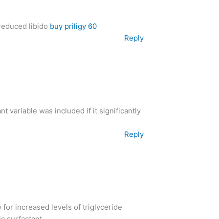
reduced libido
buy priligy 60
Reply
 variable was included if it significantly
Reply
or increased levels of triglyceride
ic surfactant