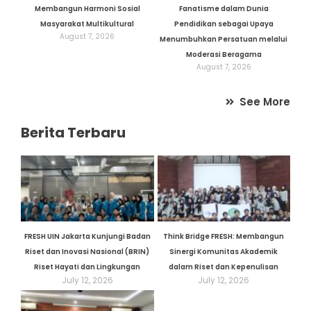
Membangun Harmoni Sosial
Fanatisme dalam Dunia
Masyarakat Multikultural
Pendidikan sebagai Upaya
August 7, 2026
Menumbuhkan Persatuan melalui
Moderasi Beragama
August 7, 2026
See More
Berita Terbaru
FRESH UIN Jakarta Kunjungi Badan
Think Bridge FRESH: Membangun
Riset dan Inovasi Nasional (BRIN)
Sinergi Komunitas Akademik
Riset Hayati dan Lingkungan
dalam Riset dan Kepenulisan
July 12, 2026
July 12, 2026