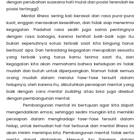
dengan perubahan suasana hati mulai dari posisi terendah ke
posisi tertinggi).
Mental illness
sering kali berasal dari rasa pura-pura
kuat, enggan merasakan kesedihan, dan tidak siap menerima
kegagalan. Padahal rasa sedih juga sama pentingnya
dengan rasa bahagia, karena terlihat
baik-baik saja
itu
bukan sepenuhnya solusi terbaik saat kita bingung harus
berbuat apa. Dan terkadang kegagalan merupakan sesuatu
yang terbaik yang harus kamu terima saat itu, dari
kegagalan kita akan memahami bahwa kehidupan ini tidak
mudah dan butuh untuk diperjuangkan. Namun tidak semua
orang mudah dalam melalui fase-fase tersulit dalam
hidupnya, oleh karena itu, dibutuhkan persiapan mental yang
baik dengan cara
mental building
atau bisa juga disebut
dengan pembangunan mental.
Pembangunan mental ini bertujuan agar kita dapat
mengendalikan emosi, sehingga sedini mungkin kita memiliki
persiapan dalam menghadapi fase-fase tersulit dalam
hidup, untuk kemudian hal-hal terburuk dari
mental illness
ini
akan minim menimpa kita. Pembangunan mental tidak serta
merta dapat dijalankan. Menurut Ary Ginanjar dalam