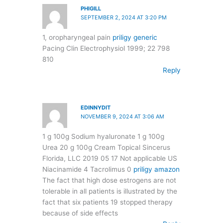
PHIGILL
SEPTEMBER 2, 2024 AT 3:20 PM
1, oropharyngeal pain
priligy generic
Pacing Clin Electrophysiol 1999; 22 798
810
Reply
EDINNYDIT
NOVEMBER 9, 2024 AT 3:06 AM
1 g 100g Sodium hyaluronate 1 g 100g
Urea 20 g 100g Cream Topical Sincerus
Florida, LLC 2019 05 17 Not applicable US
Niacinamide 4 Tacrolimus 0
priligy amazon
The fact that high dose estrogens are not
tolerable in all patients is illustrated by the
fact that six patients 19 stopped therapy
because of side effects