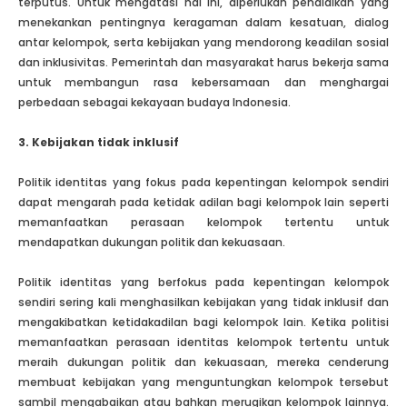
terputus. Untuk mengatasi hal ini, diperlukan pendidikan yang
menekankan pentingnya keragaman dalam kesatuan, dialog
antar kelompok, serta kebijakan yang mendorong keadilan sosial
dan inklusivitas. Pemerintah dan masyarakat harus bekerja sama
untuk membangun rasa kebersamaan dan menghargai
perbedaan sebagai kekayaan budaya Indonesia.
3. Kebijakan tidak inklusif
Politik identitas yang fokus pada kepentingan kelompok sendiri
dapat mengarah pada ketidak adilan bagi kelompok lain seperti
memanfaatkan perasaan kelompok tertentu untuk
mendapatkan dukungan politik dan kekuasaan.
Politik identitas yang berfokus pada kepentingan kelompok
sendiri sering kali menghasilkan kebijakan yang tidak inklusif dan
mengakibatkan ketidakadilan bagi kelompok lain. Ketika politisi
memanfaatkan perasaan identitas kelompok tertentu untuk
meraih dukungan politik dan kekuasaan, mereka cenderung
membuat kebijakan yang menguntungkan kelompok tersebut
sambil mengabaikan atau bahkan merugikan kelompok lainnya.