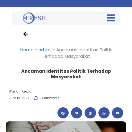
Home
-
artikel
-
Ancaman Identitas Politik
Terhadap Masyarakat
Ancaman Identitas Politik Terhadap
Masyarakat
Wasfah Fauziah
June 14, 2024
4 Comments