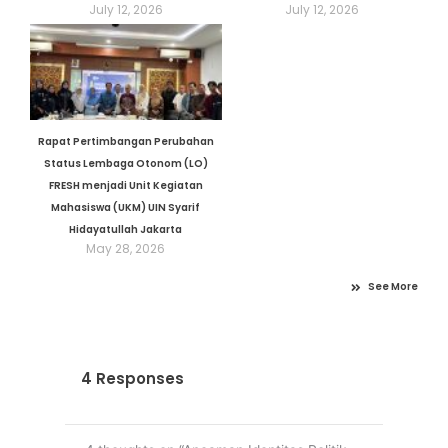
July 12, 2026
July 12, 2026
Rapat Pertimbangan Perubahan
Status Lembaga Otonom (LO)
FRESH menjadi Unit Kegiatan
Mahasiswa (UKM) UIN Syarif
Hidayatullah Jakarta
May 28, 2026
See More
4 Responses