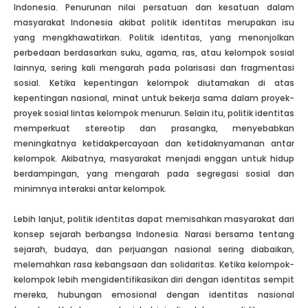
Indonesia. Penurunan nilai persatuan dan kesatuan dalam
masyarakat Indonesia akibat politik identitas merupakan isu
yang mengkhawatirkan. Politik identitas, yang menonjolkan
perbedaan berdasarkan suku, agama, ras, atau kelompok sosial
lainnya, sering kali mengarah pada polarisasi dan fragmentasi
sosial. Ketika kepentingan kelompok diutamakan di atas
kepentingan nasional, minat untuk bekerja sama dalam proyek-
proyek sosial lintas kelompok menurun. Selain itu, politik identitas
memperkuat stereotip dan prasangka, menyebabkan
meningkatnya ketidakpercayaan dan ketidaknyamanan antar
kelompok. Akibatnya, masyarakat menjadi enggan untuk hidup
berdampingan, yang mengarah pada segregasi sosial dan
minimnya interaksi antar kelompok.
Lebih lanjut, politik identitas dapat memisahkan masyarakat dari
konsep sejarah berbangsa Indonesia. Narasi bersama tentang
sejarah, budaya, dan perjuangan nasional sering diabaikan,
melemahkan rasa kebangsaan dan solidaritas. Ketika kelompok-
kelompok lebih mengidentifikasikan diri dengan identitas sempit
mereka, hubungan emosional dengan identitas nasional