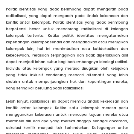
Politik identitas yang tidak berimbang dapat mengarah pada
radikalisasi, yang dapat mengarah pada tindak kekerasan dan
konflik antar kelompok. Politik identitas yang tidak berimbang
berpotensi besar untuk mendorong radikalisasi di kalangan
kelompok tertentu. Ketika politik identitas mengutamakan
kepentingan kelompok sendiri dan mengabaikan atau merugikan
kelompok lain, hal ini menimbulkan rasa ketidakadilan dan
kekecewaan. Perasaan terpinggirkan dan tidak diperlakukan adil
dapat menjadi lahan subur bagi berkembangnya ideologi radikal.
Individu atau kelompok yang merasa dirugikan oleh kebijakan
yang tidak inklusif cenderung mencari alternatif yang lebih
ekstrim untuk memperjuangkan hak dan kepentingan mereka,
yang sering kali berujung pada radikalisasi.
Lebih lanjut, radikalisasi ini dapat memicu tindak kekerasan dan
konflik antar kelompok. Ketika satu kelompok merasa perlu
menggunakan kekerasan untuk mencapai tujuan mereka atau
membela diri dari apa yang mereka anggap sebagai ancaman,
eskalasi konflik menjadi tak terhindarkan. Ketegangan antar