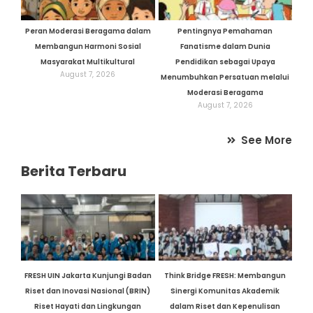
Peran Moderasi Beragama dalam
Pentingnya Pemahaman
Membangun Harmoni Sosial
Fanatisme dalam Dunia
Masyarakat Multikultural
Pendidikan sebagai Upaya
August 7, 2026
Menumbuhkan Persatuan melalui
Moderasi Beragama
August 7, 2026
See More
Berita Terbaru
FRESH UIN Jakarta Kunjungi Badan
Think Bridge FRESH: Membangun
Riset dan Inovasi Nasional (BRIN)
Sinergi Komunitas Akademik
Riset Hayati dan Lingkungan
dalam Riset dan Kepenulisan