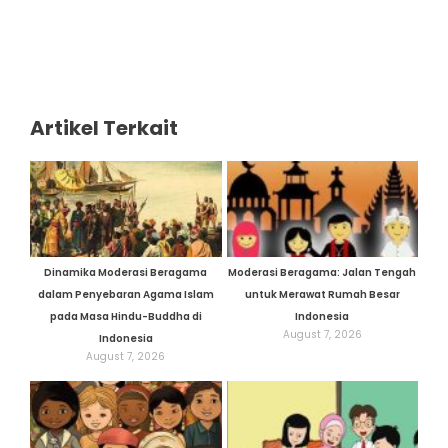
Artikel Terkait
Dinamika Moderasi Beragama
Moderasi Beragama: Jalan Tengah
dalam Penyebaran Agama Islam
untuk Merawat Rumah Besar
pada Masa Hindu-Buddha di
Indonesia
August 7, 2026
Indonesia
August 7, 2026