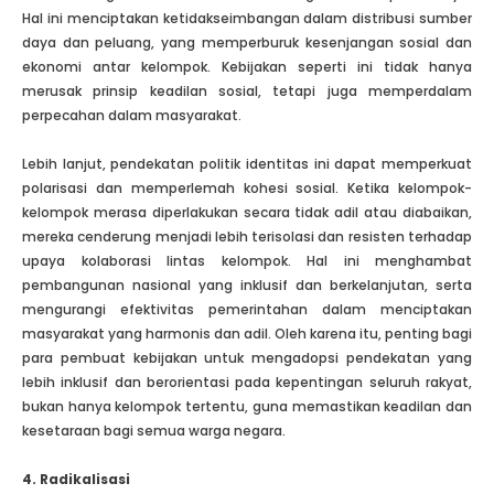
Hal ini menciptakan ketidakseimbangan dalam distribusi sumber
daya dan peluang, yang memperburuk kesenjangan sosial dan
ekonomi antar kelompok. Kebijakan seperti ini tidak hanya
merusak prinsip keadilan sosial, tetapi juga memperdalam
perpecahan dalam masyarakat.
Lebih lanjut, pendekatan politik identitas ini dapat memperkuat
polarisasi dan memperlemah kohesi sosial. Ketika kelompok-
kelompok merasa diperlakukan secara tidak adil atau diabaikan,
mereka cenderung menjadi lebih terisolasi dan resisten terhadap
upaya kolaborasi lintas kelompok. Hal ini menghambat
pembangunan nasional yang inklusif dan berkelanjutan, serta
mengurangi efektivitas pemerintahan dalam menciptakan
masyarakat yang harmonis dan adil. Oleh karena itu, penting bagi
para pembuat kebijakan untuk mengadopsi pendekatan yang
lebih inklusif dan berorientasi pada kepentingan seluruh rakyat,
bukan hanya kelompok tertentu, guna memastikan keadilan dan
kesetaraan bagi semua warga negara.
4. Radikalisasi