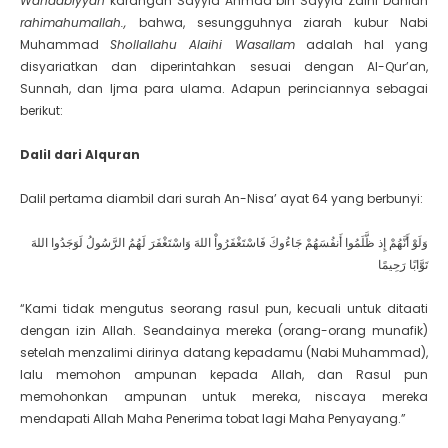
Wahaabiyyah
karangan Sayyid Ahmad bin Sayyid Zaini Dahlan
rahimahumallah.,
bahwa, sesungguhnya ziarah kubur Nabi
Muhammad
Shollallahu Alaihi Wasallam
adalah hal yang
disyariatkan dan diperintahkan sesuai dengan Al-Qur’an,
Sunnah, dan Ijma para ulama. Adapun perinciannya sebagai
berikut:
Dalil dari Alquran
Dalil pertama diambil dari surah An-Nisa’ ayat 64 yang berbunyi
:
وَلَوْ أَنَّهُمْ إِذ ظَّلَمُوا أَنفُسَهُمْ جَاءُوكَ فَاسْتَغْفَرُواْ اللهَ وَاسْتَغْفَرَ لَهُمُ الرَّسُولُ لَوَجَدُوا اللهَ
تَوَّابًا رَحِيمًا
“Kami tidak mengutus seorang rasul pun, kecuali untuk ditaati
dengan izin Allah. Seandainya mereka (orang-orang munafik)
setelah menzalimi dirinya datang kepadamu (Nabi Muhammad),
lalu memohon ampunan kepada Allah, dan Rasul pun
memohonkan ampunan untuk mereka, niscaya mereka
mendapati Allah Maha Penerima tobat lagi Maha Penyayang.”