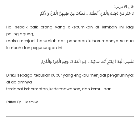
:
قال الأعربي
يَا خَيْرَ مَنْ دُفِنَتْ بِالْقَاعِ أَعْظُمُهُ … فَطَابَ مِنْ طِيبِهِنَّ الْقَاعُ وَالْأَكَمُ
Hai sebaik-baik orang yang dikebumikan di lembah ini lagi
paling agung,
maka menjadi harumlah dari pancaran keharumannya semua
lembah dan pegunungan ini.
نَفْسِي الْفِدَاءُ لِقَبْرٍ أَنْتَ سَاكِنُهُ … فِيهِ الْعَفَافُ وَفِيهِ الْجُودُ وَالْكَرَمُ
Diriku sebagai tebusan kubur yang engkau menjadi penghuninya;
di dalamnya
terdapat kehormatan, kedermawanan, dan kemuliaan.
Edited By - Jasmiko