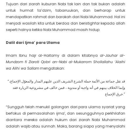
Tujuan dari ziarah kuburan Nabi tak lain dan tak bukan adalah
untuk hurmat ta’dzim, tabarruukan, dan berharap untuk
mendapatkan rahmat dan barokah dari Nabi Muhammad. Hal ini
menjadi wasilah kita untuk berdoa dan beristighfar kepada allah
seperti halnya ketika Nabi Muhammad masih hidup.
Dalil dari Ijma’ para Ulama
Imam Ibnu hajr al-Haitamy di dalam kitabnya
al-Jauhar al-
Mundzom fi Ziaroti Qobri an-Nabi al-Mukarrom Shollallahu ‘Alaihi
wa Alihi wa Sallam
mengatakan:
“قد نقل جماعة من الأئمة حملة الشرع الشريف الذين عليهم المدار والمعوّل الإجماع،
وإنما الخلاف بينهم في أنه واجبة أو مندوبة ، فمن خالف في مشروعية الزيارة فقد
خرق الإجماع.”
“Sungguh telah menukil golongan dari para ulama syariat yang
berfokus di permasalahan ijma’, dan sesungguhnya perkhilafan
diantara mereka adalah hukum dari ziarah Nabi Muhammad
adalah wajib atau sunnah. Maka, barang siapa yang menyalahi