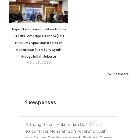
Rapat Pertimbangan Perubahan
Status Lembaga Otonom (LO)
FRESH menjadi Unit Kegiatan
Mahasiswa (UKM) UIN Syarif
Hidayatullah Jakarta
May 28, 2026
See More
2 Responses
2 thoughts on “Hukum dan Dalil Ziarah
Kubur Nabi Muhammad Shollallahu ‘Alaihi
wa Sallam Pendekatan dari Kitab ad-Durar