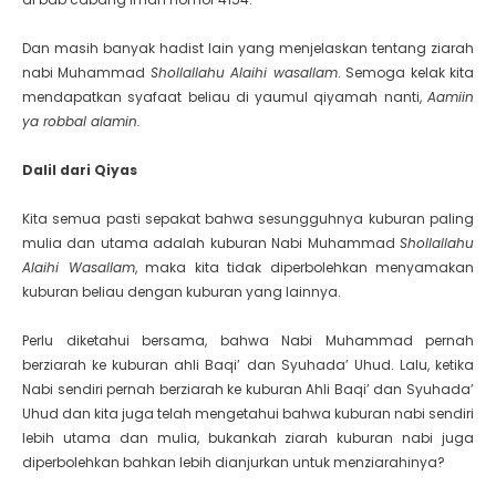
Dan masih banyak hadist lain yang menjelaskan tentang ziarah
nabi Muhammad
Shollallahu Alaihi wasallam
. Semoga kelak kita
mendapatkan syafaat beliau di yaumul qiyamah nanti,
Aamiin
ya robbal alamin.
Dalil dari Qiyas
Kita semua pasti sepakat bahwa sesungguhnya kuburan paling
mulia dan utama adalah kuburan Nabi Muhammad
Shollallahu
Alaihi Wasallam
, maka kita tidak diperbolehkan menyamakan
kuburan beliau dengan kuburan yang lainnya.
Perlu diketahui bersama, bahwa Nabi Muhammad pernah
berziarah ke kuburan ahli Baqi’ dan Syuhada’ Uhud. Lalu, ketika
Nabi sendiri pernah berziarah ke kuburan Ahli Baqi’ dan Syuhada’
Uhud dan kita juga telah mengetahui bahwa kuburan nabi sendiri
lebih utama dan mulia, bukankah ziarah kuburan nabi juga
diperbolehkan bahkan lebih dianjurkan untuk menziarahinya?