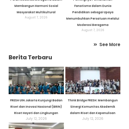
Membangun Harmoni Sosial
Fanatisme dalam Dunia
Masyarakat Multikultural
Pendidikan sebagai Upaya
August 7, 2026
Menumbuhkan Persatuan melalui
Moderasi Beragama
August 7, 2026
See More
Berita Terbaru
FRESH UIN Jakarta Kunjungi Badan
Think Bridge FRESH: Membangun
Riset dan Inovasi Nasional (BRIN)
Sinergi Komunitas Akademik
Riset Hayati dan Lingkungan
dalam Riset dan Kepenulisan
July 12, 2026
July 12, 2026