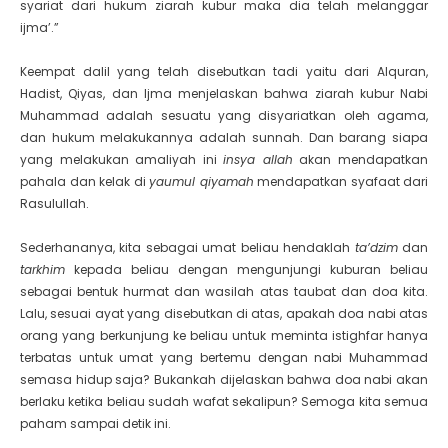
syariat dari hukum ziarah kubur maka dia telah melanggar
ijma’.”
Keempat dalil yang telah disebutkan tadi yaitu dari Alquran,
Hadist, Qiyas, dan Ijma menjelaskan bahwa ziarah kubur Nabi
Muhammad adalah sesuatu yang disyariatkan oleh agama,
dan hukum melakukannya adalah sunnah. Dan barang siapa
yang melakukan amaliyah ini
insya allah
akan mendapatkan
pahala dan kelak di
yaumul qiyamah
mendapatkan syafaat dari
Rasulullah.
Sederhananya, kita sebagai umat beliau hendaklah
ta’dzim
dan
tarkhim
kepada beliau dengan mengunjungi kuburan beliau
sebagai bentuk hurmat dan wasilah atas taubat dan doa kita.
Lalu, sesuai ayat yang disebutkan di atas, apakah doa nabi atas
orang yang berkunjung ke beliau untuk meminta istighfar hanya
terbatas untuk umat yang bertemu dengan nabi Muhammad
semasa hidup saja? Bukankah dijelaskan bahwa doa nabi akan
berlaku ketika beliau sudah wafat sekalipun? Semoga kita semua
paham sampai detik ini.