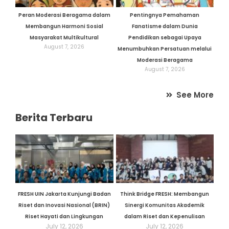
Peran Moderasi Beragama dalam
Pentingnya Pemahaman
Membangun Harmoni Sosial
Fanatisme dalam Dunia
Masyarakat Multikultural
Pendidikan sebagai Upaya
August 7, 2026
Menumbuhkan Persatuan melalui
Moderasi Beragama
August 7, 2026
See More
Berita Terbaru
FRESH UIN Jakarta Kunjungi Badan
Think Bridge FRESH: Membangun
Riset dan Inovasi Nasional (BRIN)
Sinergi Komunitas Akademik
Riset Hayati dan Lingkungan
dalam Riset dan Kepenulisan
July 12, 2026
July 12, 2026