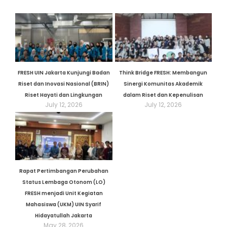
FRESH UIN Jakarta Kunjungi Badan
Think Bridge FRESH: Membangun
Riset dan Inovasi Nasional (BRIN)
Sinergi Komunitas Akademik
Riset Hayati dan Lingkungan
dalam Riset dan Kepenulisan
July 12, 2026
July 12, 2026
Rapat Pertimbangan Perubahan
Status Lembaga Otonom (LO)
FRESH menjadi Unit Kegiatan
Mahasiswa (UKM) UIN Syarif
Hidayatullah Jakarta
May 28, 2026