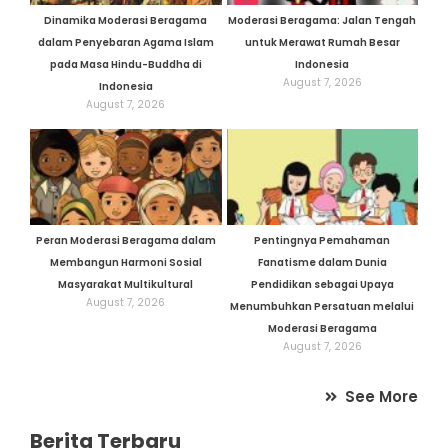
Dinamika Moderasi Beragama
Moderasi Beragama: Jalan Tengah
dalam Penyebaran Agama Islam
untuk Merawat Rumah Besar
pada Masa Hindu-Buddha di
Indonesia
August 7, 2026
Indonesia
August 7, 2026
Peran Moderasi Beragama dalam
Pentingnya Pemahaman
Membangun Harmoni Sosial
Fanatisme dalam Dunia
Masyarakat Multikultural
Pendidikan sebagai Upaya
August 7, 2026
Menumbuhkan Persatuan melalui
Moderasi Beragama
August 7, 2026
See More
Berita Terbaru