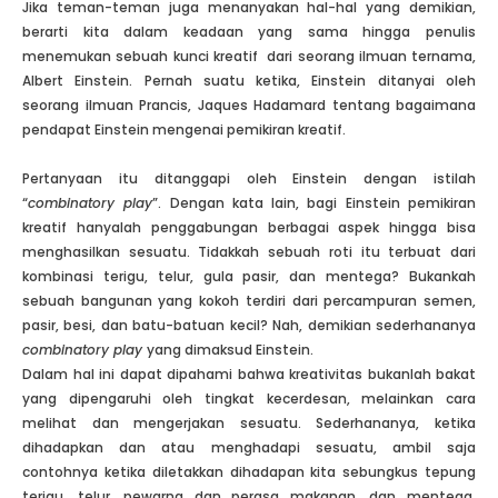
Jika teman-teman juga menanyakan hal-hal yang demikian,
berarti kita dalam keadaan yang sama hingga penulis
menemukan sebuah kunci kreatif dari seorang ilmuan ternama,
Albert Einstein. Pernah suatu ketika, Einstein ditanyai oleh
seorang ilmuan Prancis, Jaques Hadamard tentang bagaimana
pendapat Einstein mengenai pemikiran kreatif.
Pertanyaan itu ditanggapi oleh Einstein dengan istilah
“
combinatory play
”. Dengan kata lain, bagi Einstein pemikiran
kreatif hanyalah penggabungan berbagai aspek hingga bisa
menghasilkan sesuatu. Tidakkah sebuah roti itu terbuat dari
kombinasi terigu, telur, gula pasir, dan mentega? Bukankah
sebuah bangunan yang kokoh terdiri dari percampuran semen,
pasir, besi, dan batu-batuan kecil? Nah, demikian sederhananya
combinatory play
yang dimaksud Einstein.
Dalam hal ini dapat dipahami bahwa kreativitas bukanlah bakat
yang dipengaruhi oleh tingkat kecerdesan, melainkan cara
melihat dan mengerjakan sesuatu. Sederhananya, ketika
dihadapkan dan atau menghadapi sesuatu, ambil saja
contohnya ketika diletakkan dihadapan kita sebungkus tepung
terigu, telur, pewarna dan perasa makanan, dan mentega.