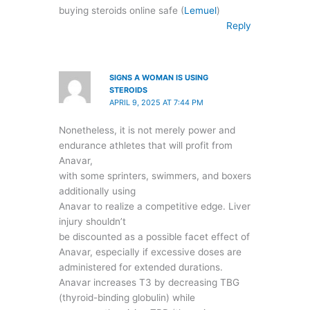
buying steroids online safe (
Lemuel
)
Reply
SIGNS A WOMAN IS USING
STEROIDS
APRIL 9, 2025 AT 7:44 PM
Nonetheless, it is not merely power and
endurance athletes that will profit from
Anavar,
with some sprinters, swimmers, and boxers
additionally using
Anavar to realize a competitive edge. Liver
injury shouldn’t
be discounted as a possible facet effect of
Anavar, especially if excessive doses are
administered for extended durations.
Anavar increases T3 by decreasing TBG
(thyroid-binding globulin) while