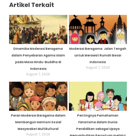
Artikel Terkait
Dinamika Moderasi Beragama
Moderasi Beragama: Jalan Tengah
dalam Penyebaran Agama Islam
untuk Merawat Rumah Besar
pada Masa Hindu-Buddha di
Indonesia
August 7, 2026
Indonesia
August 7, 2026
Peran Moderasi Beragama dalam
Pentingnya Pemahaman
Membangun Harmoni Sosial
Fanatisme dalam Dunia
Masyarakat Multikultural
Pendidikan sebagai Upaya
August 7, 2026
Menumbuhkan Persatuan melalui