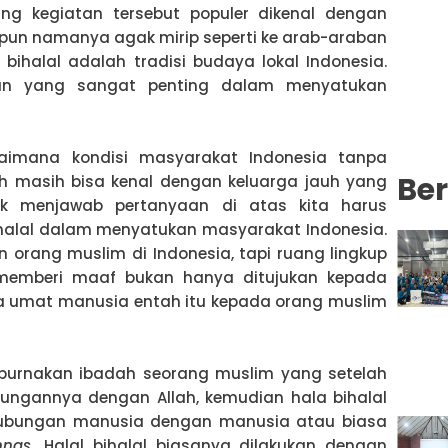
ang kegiatan tersebut populer dikenal dengan
alaupun namanya agak mirip seperti ke arab-araban
 bihalal adalah tradisi budaya lokal Indonesia.
eran yang sangat penting dalam menyatukan
gaimana kondisi masyarakat Indonesia tanpa
Ber
ah masih bisa kenal dengan keluarga jauh yang
uk menjawab pertanyaan di atas kita harus
ihalal dalam menyatukan masyarakat Indonesia.
n orang muslim di Indonesia, tapi ruang lingkup
 memberi maaf bukan hanya ditujukan kepada
a umat manusia entah itu kepada orang muslim
mpurnakan ibadah seorang muslim yang setelah
ungannya dengan Allah, kemudian hala bihalal
hubungan manusia dengan manusia atau biasa
nas.
Halal bihalal biasanya dilakukan dengan