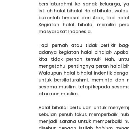
bersilaturahmi ke sanak keluarga, y
istilah halal bihalal. Halal bihalal, w
bukanlah berasal dari Arab, tapi halal
Kegiatan halal bihalal memiliki p
masyarakat Indonesia.
Tapi pernah atau tidak berfikir ba
adanya kegiatan halal bihalal? Apak
kita tidak pernah temui? Nah, unt
mengetahui pentingnya peran halal b
Walaupun halal bihalal indentik denga
untuk bersilaturahmi, meminta dan
sesama muslim, tetapi kepada sesam
atau non muslim.
Halal bihalal bertujuan untuk menye
sebulan penuh fokus memperbaiki hub
menjadi sarana untuk memperbaiki 
disebut dengan istilah
hablum minan