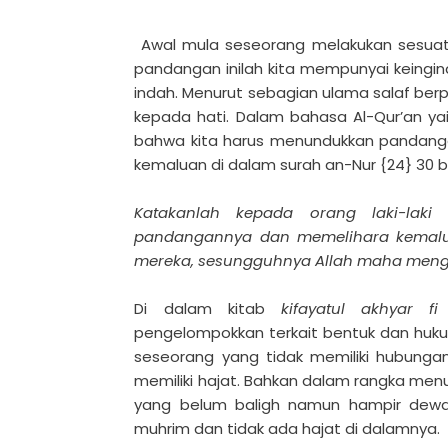
Awal mula seseorang melakukan sesuat
pandangan inilah kita mempunyai keingina
indah. Menurut sebagian ulama salaf b
kepada hati. Dalam bahasa Al-Qur’an ya
bahwa kita harus menundukkan pandanga
kemaluan di dalam surah an-Nur {24} 30 b
Katakanlah kepada orang laki-laki
pandangannya dan memelihara kemalua
mereka, sesungguhnya Allah maha meng
Di dalam kitab
kifayatul akhyar fi 
pengelompokkan terkait bentuk dan huku
seseorang yang tidak memiliki hubungan
memiliki hajat. Bahkan dalam rangka menu
yang belum baligh namun hampir dewas
muhrim dan tidak ada hajat di dalamnya.