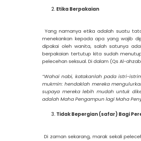
Etika Berpakaian
Yang namanya etika adalah suatu tata c
menekankan kepada apa yang wajib dip
dipakai oleh wanita, salah satunya a
berpakaian tertutup kita sudah menutu
pelecehan seksual. Di dalam (Qs Al-ahzab
“Wahai nabi, katakanlah pada istri-istr
mukmin: hendaklah mereka mengulurkan 
supaya mereka lebih mudah untuk dike
adalah Maha Pengampun lagi Maha Penyay
Tidak Bepergian (safar) Bagi 
Di zaman sekarang, marak sekali pelece