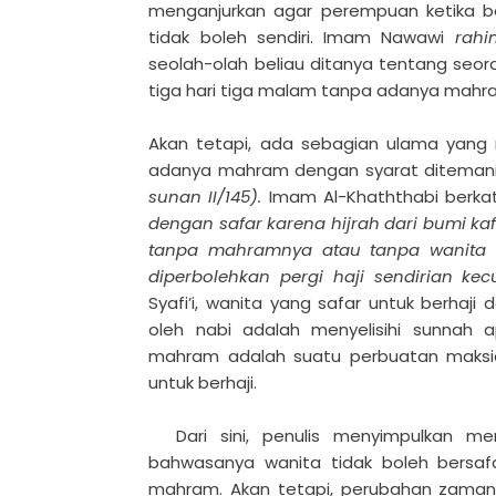
menganjurkan agar perempuan ketika 
tidak boleh sendiri. Imam Nawawi
rah
seolah-olah beliau ditanya tentang seo
tiga hari tiga malam tanpa adanya mahra
Akan tetapi, ada sebagian ulama yan
adanya mahram dengan syarat diteman
sunan II/145).
Imam Al-Khaththabi berk
dengan safar karena hijrah dari bumi kafi
tanpa mahramnya atau tanpa wanita ya
diperbolehkan pergi haji sendirian ke
Syafi’i, wanita yang safar untuk berhaj
oleh nabi adalah menyelisihi sunnah a
mahram adalah suatu perbuatan maksia
untuk berhaji.
Dari sini, penulis menyimpulkan me
bahwasanya wanita tidak boleh bersafa
mahram. Akan tetapi, perubahan zaman