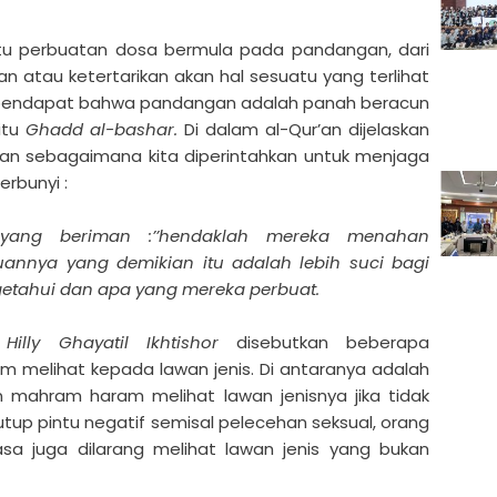
u perbuatan dosa bermula pada pandangan, dari
n atau ketertarikan akan hal sesuatu yang terlihat
erpendapat bahwa pandangan adalah panah beracun
itu
Ghadd al-bashar.
Di dalam al-Qur’an dijelaskan
n sebagaimana kita diperintahkan untuk menjaga
erbunyi :
 yang beriman :’’hendaklah mereka menahan
nnya yang demikian itu adalah lebih suci bagi
etahui dan apa yang mereka perbuat.
Hilly Ghayatil Ikhtishor
disebutkan beberapa
m melihat kepada lawan jenis. Di antaranya adalah
 mahram haram melihat lawan jenisnya jika tidak
tup pintu negatif semisal pelecehan seksual, orang
a juga dilarang melihat lawan jenis yang bukan