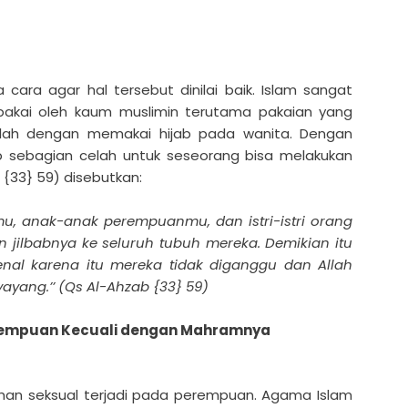
ara agar hal tersebut dinilai baik. Islam sangat
akai oleh kaum muslimin terutama pakaian yang
dalah dengan memakai hijab pada wanita. Dengan
p sebagian celah untuk seseorang bisa melakukan
 {33} 59) disebutkan:
imu, anak-anak perempuanmu, dan istri-istri orang
jilbabnya ke seluruh tubuh mereka. Demikian itu
nal karena itu mereka tidak diganggu dan Allah
ang.’’ (Qs Al-Ahzab {33} 59)
Perempuan Kecuali dengan Mahramnya
han seksual terjadi pada perempuan. Agama Islam