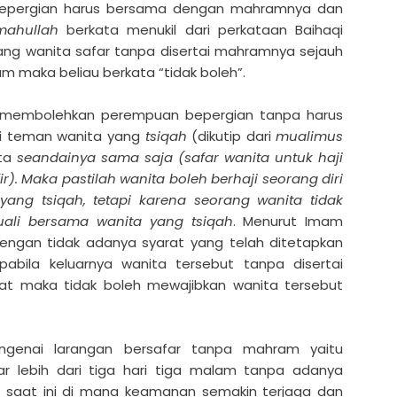
bepergian harus bersama dengan mahramnya dan
imahullah
berkata menukil dari perkataan Baihaqi
rang wanita safar tanpa disertai mahramnya sejauh
m maka beliau berkata “tidak boleh”.
g membolehkan perempuan bepergian tanpa harus
i teman wanita yang
tsiqah
(dikutip dari
mualimus
ata
seandainya sama saja (safar wanita untuk haji
r). Maka pastilah wanita boleh berhaji seorang diri
ng tsiqah, tetapi karena seorang wanita tidak
cuali bersama wanita yang tsiqah
. Menurut Imam
i dengan tidak adanya syarat yang telah ditetapkan
pabila keluarnya wanita tersebut tanpa disertai
t maka tidak boleh mewajibkan wanita tersebut
ngenai larangan bersafar tanpa mahram yaitu
r lebih dari tiga hari tiga malam tanpa adanya
 saat ini di mana keamanan semakin terjaga dan