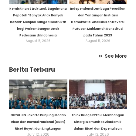
Kemiskinan Struktural: Bagaimana
Independensi Lembaga Peradilan
Pepatah “Banyak Anak Banyak
dan Tantangan Institusi
Rezeki” Menjadi Sangat Destruktif
Demokratis: Analisis Kontroversi
bagi Perkembangan Anak
Putusan Mahkamah Konstitusi
Pedesaan di Indonesia
pada Tahun 2023
August 5, 2026
August 5, 2026
See More
Berita Terbaru
FRESH UIN Jakarta Kunjungi Badan
Think Bridge FRESH: Membangun
Riset dan Inovasi Nasional (BRIN)
Sinergi Komunitas Akademik
Riset Hayati dan Lingkungan
dalam Riset dan Kepenulisan
July 12, 2026
July 12, 2026