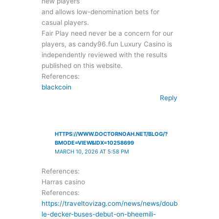
new players
and allows low-denomination bets for
casual players.
Fair Play need never be a concern for our
players, as candy96.fun Luxury Casino is
independently reviewed with the results
published on this website.
References:
blackcoin
Reply
HTTPS://WWW.DOCTORNOAH.NET/BLOG/?
BMODE=VIEW&IDX=10258699
MARCH 10, 2026 AT 5:58 PM
References:
Harras casino
References:
https://traveltovizag.com/news/news/doub
le-decker-buses-debut-on-bheemili-