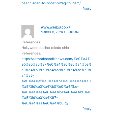
beach-road-to-boost-vizag-tourism/
Reply
WWW.WINE2U.CO.KR
MARCH 11, 2026 AT 9:00 AM
References:
Hollywood casino toledo ohio
References:
https://uttarakhandkinews.com/%e0%a4%
95%e0%a5%87%e0%a4%a6%e0%a4%be%
e0%a4%b0%e0%a4%a8%e0%a4%be%e0%
a4%a5-
%e0%a4%af%e0%a4%be%e0%a4%a4%e0
%a5%8d%e0%a4%b0%e0%a4%be-
%e0%a4%ae%e0%a4%be%e0%a4%b0%e0
%a5%8d%e0%a4%97-
%e0%a4%aa%e0%a4%b0-2/
Reply