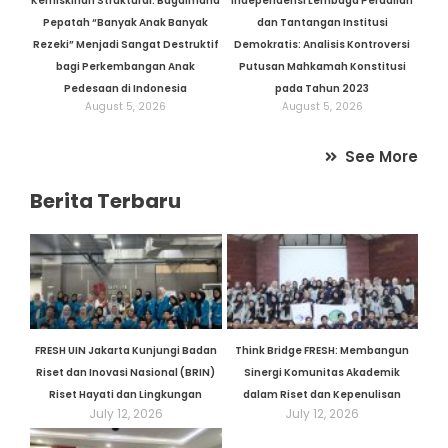
Kemiskinan Struktural: Bagaimana
Independensi Lembaga Peradilan
Pepatah “Banyak Anak Banyak
dan Tantangan Institusi
Rezeki” Menjadi Sangat Destruktif
Demokratis: Analisis Kontroversi
bagi Perkembangan Anak
Putusan Mahkamah Konstitusi
Pedesaan di Indonesia
pada Tahun 2023
August 5, 2026
August 5, 2026
See More
Berita Terbaru
FRESH UIN Jakarta Kunjungi Badan
Think Bridge FRESH: Membangun
Riset dan Inovasi Nasional (BRIN)
Sinergi Komunitas Akademik
Riset Hayati dan Lingkungan
dalam Riset dan Kepenulisan
July 12, 2026
July 12, 2026