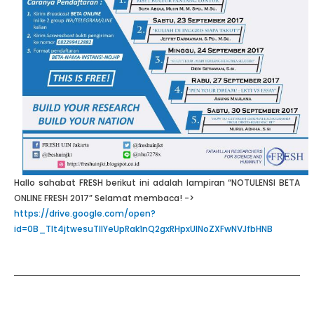
Hallo sahabat FRESH berikut ini adalah lampiran “NOTULENSI BETA
ONLINE FRESH 2017” Selamat membaca! ->
https://drive.google.com/open?
id=0B_Tlt4jtwesuTllYeUpRak1nQ2gxRHpxUlNoZXFwNVJfbHNB