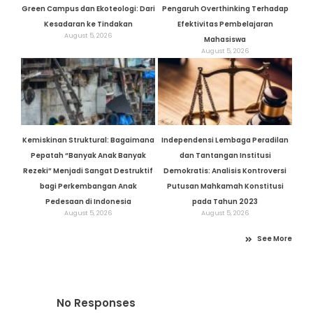
Green Campus dan Ekoteologi: Dari
Pengaruh Overthinking Terhadap
Kesadaran ke Tindakan
Efektivitas Pembelajaran
August 5, 2026
Mahasiswa
August 5, 2026
Kemiskinan Struktural: Bagaimana
Independensi Lembaga Peradilan
Pepatah “Banyak Anak Banyak
dan Tantangan Institusi
Rezeki” Menjadi Sangat Destruktif
Demokratis: Analisis Kontroversi
bagi Perkembangan Anak
Putusan Mahkamah Konstitusi
Pedesaan di Indonesia
pada Tahun 2023
August 5, 2026
August 5, 2026
See More
No Responses