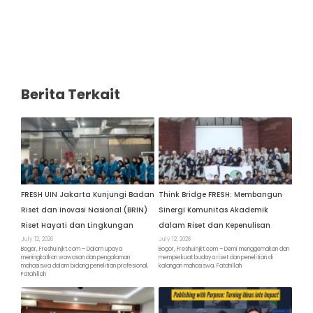
Berita Terkait
FRESH UIN Jakarta Kunjungi Badan
Think Bridge FRESH: Membangun
Riset dan Inovasi Nasional (BRIN)
Sinergi Komunitas Akademik
Riset Hayati dan Lingkungan
dalam Riset dan Kepenulisan
July 12, 2026
July 12, 2026
Bogor, Freshuinjkt.com – Dalam upaya
Bogor, Freshuinjkt.com – Demi menggemakan dan
meningkatkan wawasan dan pengalaman
memperkuat budaya riset dan penelitian di
mahasiswa dalam bidang penelitian profesional,
kalangan mahasiswa, Fatahillah
Fatahillah