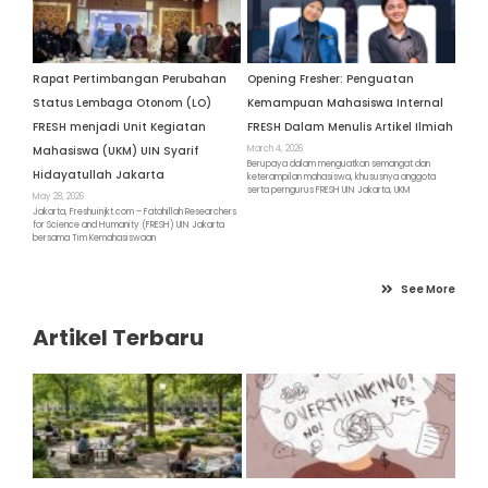
Rapat Pertimbangan Perubahan
Opening Fresher: Penguatan
Status Lembaga Otonom (LO)
Kemampuan Mahasiswa Internal
FRESH menjadi Unit Kegiatan
FRESH Dalam Menulis Artikel Ilmiah
Mahasiswa (UKM) UIN Syarif
March 4, 2026
Berupaya dalam menguatkan semangat dan
Hidayatullah Jakarta
keterampilan mahasiswa, khususnya anggota
serta perngurus FRESH UIN Jakarta, UKM
May 28, 2026
Jakarta, Freshuinjkt.com – Fatahillah Researchers
for Science and Humanity (FRESH) UIN Jakarta
bersama Tim Kemahasiswaan
See More
Artikel Terbaru