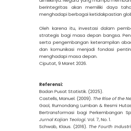
dimilikinya. Negara yang mampu membang
berintegritas akan memiliki daya ta
menghadapi berbagai ketidakpastian glo
Oleh karena itu, investasi dalam pe
strategis bagi masa depan bangsa. Pendid
serta pengembangan keterampilan abad ke-2
dan komunikasi menjadi fondasi pen
menghadapi masa depan.
Ciputat, 9 Maret 2026.
Referensi:
Badan Pusat Statistik. (2025).
Castells, Manuel. (2009).
The Rise of the N
Gaol, Rumondang Lumban & Resmi Hutasoit
Bertransformasi bagi Perkembangan Spir
Jurnal Kajian Teologi.
Vol. 7, No. 1.
Schwab, Klaus. (2016).
The Fourth Industr