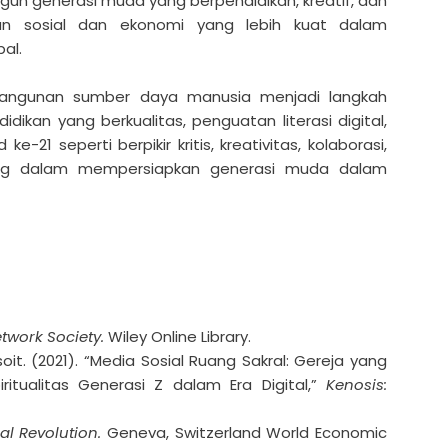
un generasi muda yang berpendidikan, kreatif, dan
han sosial dan ekonomi yang lebih kuat dalam
bal.
mbangunan sumber daya manusia menjadi langkah
ikan yang berkualitas, penguatan literasi digital,
1 seperti berpikir kritis, kreativitas, kolaborasi,
ting dalam mempersiapkan generasi muda dalam
etwork Society.
Wiley Online Library.
. (2021). “Media Sosial Ruang Sakral: Gereja yang
itualitas Generasi Z dalam Era Digital,”
Kenosis:
ial Revolution.
Geneva, Switzerland World Economic