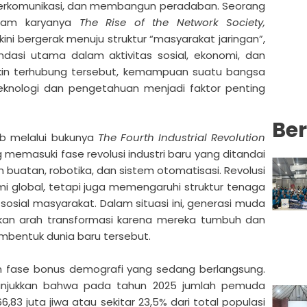
berkomunikasi, dan membangun peradaban. Seorang
alam karyanya
The Rise of the Network Society,
i bergerak menuju struktur “masyarakat jaringan”,
ndasi utama dalam aktivitas sosial, ekonomi, dan
akin terhubung tersebut, kemampuan suatu bangsa
knologi dan pengetahuan menjadi faktor penting
Ber
wab melalui bukunya
The Fourth Industrial Revolution
memasuki fase revolusi industri baru yang ditandai
an buatan, robotika, dan sistem otomatisasi. Revolusi
mi global, tetapi juga memengaruhi struktur tenaga
sosial masyarakat. Dalam situasi ini, generasi muda
kan arah transformasi karena mereka tumbuh dan
bentuk dunia baru tersebut.
fase bonus demografi yang sedang berlangsung.
nunjukkan bahwa pada tahun 2025 jumlah pemuda
,83 juta jiwa atau sekitar 23,5% dari total populasi