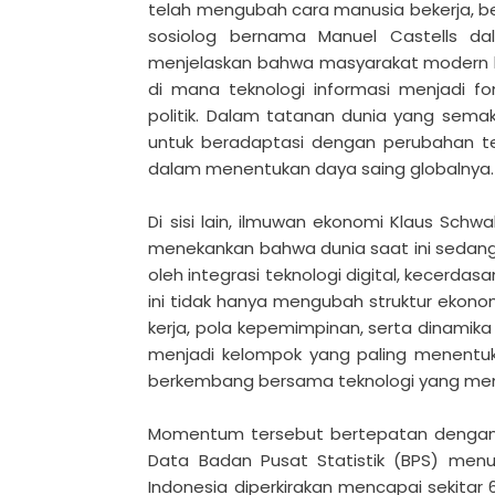
telah mengubah cara manusia bekerja, 
sosiolog bernama Manuel Castells d
menjelaskan bahwa masyarakat modern kin
di mana teknologi informasi menjadi fo
politik. Dalam tatanan dunia yang sem
untuk beradaptasi dengan perubahan te
dalam menentukan daya saing globalnya.
Di sisi lain, ilmuwan ekonomi Klaus Sch
menekankan bahwa dunia saat ini sedang 
oleh integrasi teknologi digital, kecerdas
ini tidak hanya mengubah struktur ekono
kerja, pola kepemimpinan, serta dinamika 
menjadi kelompok yang paling menentu
berkembang bersama teknologi yang mem
Momentum tersebut bertepatan dengan 
Data Badan Pusat Statistik (BPS) me
Indonesia diperkirakan mencapai sekitar 66