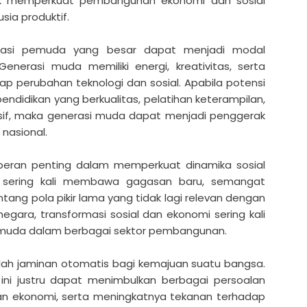
uk memperkuat pembangunan ekonomi dan sosial
sia produktif.
pulasi pemuda yang besar dapat menjadi modal
erasi muda memiliki energi, kreativitas, serta
p perubahan teknologi dan sosial. Apabila potensi
pendidikan yang berkualitas, pelatihan keterampilan,
sif, maka generasi muda dapat menjadi penggerak
nasional.
i peran penting dalam memperkuat dinamika sosial
a sering kali membawa gagasan baru, semangat
ang pola pikir lama yang tidak lagi relevan dengan
ara, transformasi sosial dan ekonomi sering kali
asi muda dalam berbagai sektor pembangunan.
ah jaminan otomatis bagi kemajuan suatu bangsa.
ini justru dapat menimbulkan berbagai persoalan
an ekonomi, serta meningkatnya tekanan terhadap