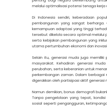
penting bagi negara berkembang unt
melalui optimalisasi potensi tenaga kerja u
Di Indonesia sendiri, keberadaan po
pembangunan yang sangat berharga. Gen
kemampuan adaptasi yang tinggi terhada
tersebut dikelola secara optimal melalui 
serta kebijakan pembangunan yang inklu
utama pertumbuhan ekonomi dan inovasi 
Selain itu, generasi muda juga memilik
masyarakat. Kehadiran generasi mud
perubahan, serta keberanian untuk menant
perkembangan zaman. Dalam berbagai neg
digerakkan oleh partisipasi aktif gener
Namun demikian, bonus demografi bukanl
Tanpa pengelolaan yang tepat, kondisi 
sosial seperti pengangguran, ketimpang