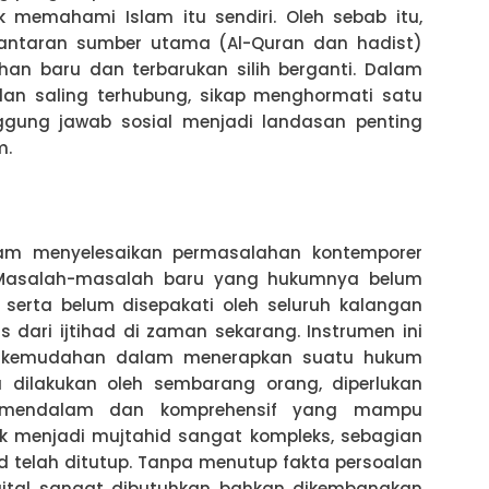
k memahami Islam itu sendiri. Oleh sebab itu,
antaran sumber utama (Al-Quran dan hadist)
an baru dan terbarukan silih berganti. Dalam
n saling terhubung, sikap menghormati satu
nggung jawab sosial menjadi landasan penting
m.
lam menyelesaikan permasalahan kontemporer
. Masalah-masalah baru yang hukumnya belum
 serta belum disepakati oleh seluruh kalangan
s dari ijtihad di zaman sekarang. Instrumen ini
kemudahan dalam menerapkan suatu hukum
a dilakukan oleh sembarang orang, diperlukan
mendalam dan komprehensif yang mampu
uk menjadi mujtahid sangat kompleks, sebagian
d telah ditutup. Tanpa menutup fakta persoalan
igital sangat dibutuhkan bahkan dikembangkan