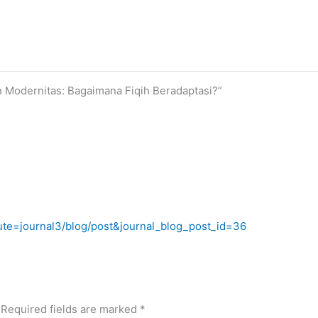
 Modernitas: Bagaimana Fiqih Beradaptasi?”
oute=journal3/blog/post&journal_blog_post_id=36
Required fields are marked
*