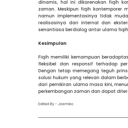
dinamis, hal ini dikarenakan fiqih k
zaman. Meskipun fiqih kontemporer 
namun implementasinya tidak muda
realisasinya dari internal dan ekst
senantiasa berdialog antar ulama fiqih
Kesimpulan
Fiqih memiliki kemampuan beradapta
fleksibel dan responsif terhadap p
Dengan tetap memegang teguh prinsip
solusi hukum yang relevan dalam berba
dari pemikiran ulama masa kini, men
perkembangan zaman dan dapat ditera
Edited By - Jasmiko