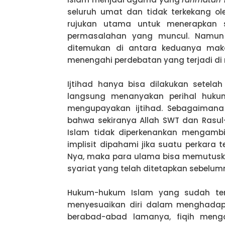
seluruh umat dan tidak terkekang o
rujukan utama untuk menerapkan sy
permasalahan yang muncul. Namun 
ditemukan di antara keduanya mak
menengahi perdebatan yang terjadi di
Ijtihad hanya bisa dilakukan setela
langsung menanyakan perihal hukum
mengupayakan ijtihad. Sebagaimana
bahwa sekiranya Allah SWT dan Rasu
Islam tidak diperkenankan mengambil
implisit dipahami jika suatu perkara 
Nya, maka para ulama bisa memutuska
syariat yang telah ditetapkan sebelum
Hukum-hukum Islam yang sudah ter
menyesuaikan diri dalam menghadapi
berabad-abad lamanya, fiqih men