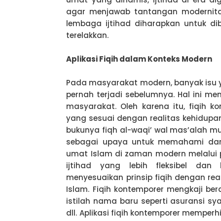
agar menjawab tantangan modernitas
lembaga ijtihad diharapkan untuk d
terelakkan.
Aplikasi Fiqih dalam Konteks Modern
Pada masyarakat modern, banyak isu 
pernah terjadi sebelumnya. Hal ini 
masyarakat. Oleh karena itu, fiqih 
yang sesuai dengan realitas kehidupa
bukunya fiqh al-waqi’ wal mas’alah 
sebagai upaya untuk memahami dan
umat Islam di zaman modern melalui 
ijtihad yang lebih fleksibel dan 
menyesuaikan prinsip fiqih dengan re
Islam. Fiqih kontemporer mengkaji b
istilah nama baru seperti asuransi sya
dll. Aplikasi fiqih kontemporer memper