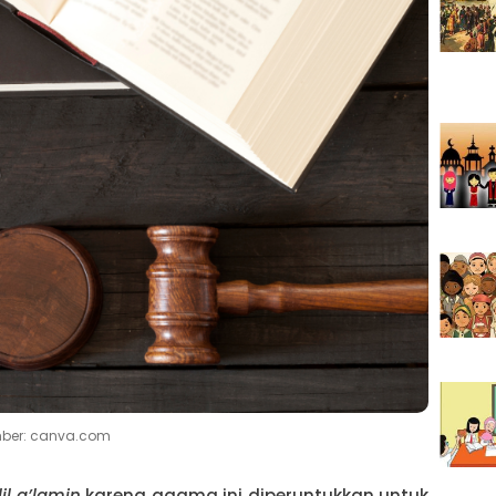
ber: canva.com
il a’lamin
karena agama ini diperuntukkan untuk