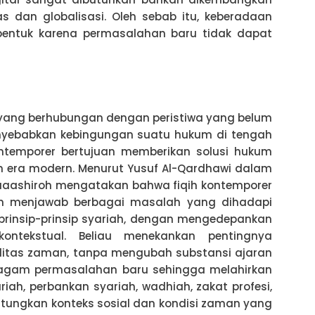
 dan globalisasi. Oleh sebab itu, keberadaan
ibentuk karena permasalahan baru tidak dapat
yang berhubungan dengan peristiwa yang belum
menyebabkan kebingungan suatu hukum di tengah
kontemporer bertujuan memberikan solusi hukum
n era modern. Menurut Yusuf Al-Qardhawi dalam
muaashiroh mengatakan bahwa fiqih kontemporer
 menjawab berbagai masalah yang dihadapi
prinsip-prinsip syariah, dengan mengedepankan
kontekstual. Beliau menekankan pentingnya
alitas zaman, tanpa mengubah substansi ajaran
eragam permasalahan baru sehingga melahirkan
riah, perbankan syariah, wadhiah, zakat profesi,
hitungkan konteks sosial dan kondisi zaman yang