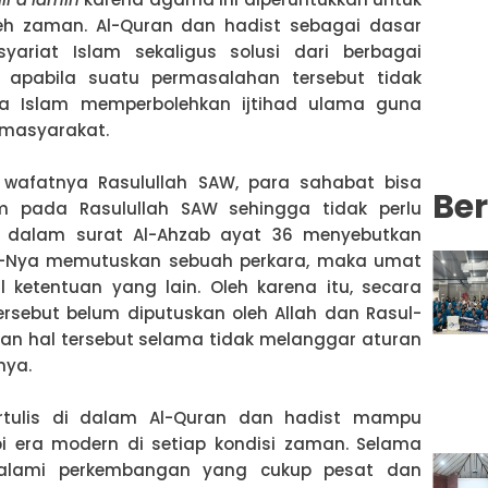
leh zaman. Al-Quran dan hadist sebagai dasar
ariat Islam sekaligus solusi dari berbagai
apabila suatu permasalahan tersebut tidak
a Islam memperbolehkan ijtihad ulama guna
 masyarakat.
h wafatnya Rasulullah SAW, para sahabat bisa
Ber
 pada Rasulullah SAW sehingga tidak perlu
 dalam surat Al-Ahzab ayat 36 menyebutkan
l-Nya memutuskan sebuah perkara, maka umat
 ketentuan yang lain. Oleh karena itu, secara
tersebut belum diputuskan oleh Allah dan Rasul-
n hal tersebut selama tidak melanggar aturan
nya.
tulis di dalam Al-Quran dan hadist mampu
 era modern di setiap kondisi zaman. Selama
galami perkembangan yang cukup pesat dan