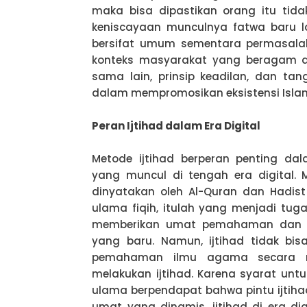
maka bisa dipastikan orang itu tida
keniscayaan munculnya fatwa baru l
bersifat umum sementara permasalah
konteks masyarakat yang beragam da
sama lain, prinsip keadilan, dan ta
dalam mempromosikan eksistensi Isla
Peran Ijtihad dalam Era Digital
Metode ijtihad berperan penting da
yang muncul di tengah era digital
dinyatakan oleh Al-Quran dan Hadist
ulama fiqih, itulah yang menjadi tuga
memberikan umat pemahaman dan 
yang baru. Namun, ijtihad tidak bis
pemahaman ilmu agama secara 
melakukan ijtihad. Karena syarat unt
ulama berpendapat bahwa pintu ijtiha
umat yang dinamis, ijtihad di era d