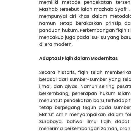
memiliki metode pendekatan terse
Mazhab tersebut ialah mazhab Syafi’i,
mempunyai ciri khas dalam metodol
namun tetap berakarkan prinsip d
panduan hukum. Perkembangan fiqih ti
mencakup juga pada isu-isu yang baru 
di era modern.
Adaptasi Fiqih dalam Modernitas
Secara historis, fiqih telah member
berasal dari sumber-sumber yang telah
ijma’, dan qiyas. Namun seiring pes
berkembang, penerapan hukum Islam
menuntut pendekatan baru terhadap fi
tetap berpegang teguh pada sumber-
Ma’ruf Amin menyampaikan dalam for
Surabaya, bahwa ilmu fiqih dapat 
menerima perkembangan zaman, orang 