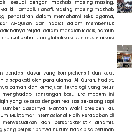
ndiri sesuai dengan mazhab masing-masing.
 Maliki, Hambali, Hanafi. Masing-masing mazhab
ogi penafsiran dalam memahami teks agama,
asar Al-Quran dan hadist dalam membentuk
dak hanya terjadi dalam masalah klasik, namun
muncul akibat dari globalisasi dan modernisasi
ikan pondasi dasar yang komprehensif dan kuat
 disepakati oleh para ulama; Al-Quran, hadist,
atnya zaman dan kemajuan teknologi yang terus
 menghadapi tantangan baru. Era modern ini
qih yang selaras dengan realitas sekarang tapi
sumber dasarnya. Mantan Wakil presiden, KH.
um Muktamar Internasional Fiqih Peradaban di
menyesuaikan dan berkarakteristik dinamis
yang berpikir bahwa hukum tidak bisa berubah