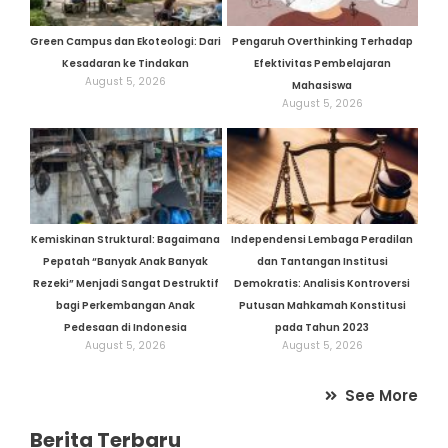
Green Campus dan Ekoteologi: Dari
Pengaruh Overthinking Terhadap
Kesadaran ke Tindakan
Efektivitas Pembelajaran
August 5, 2026
Mahasiswa
August 5, 2026
Kemiskinan Struktural: Bagaimana
Independensi Lembaga Peradilan
Pepatah “Banyak Anak Banyak
dan Tantangan Institusi
Rezeki” Menjadi Sangat Destruktif
Demokratis: Analisis Kontroversi
bagi Perkembangan Anak
Putusan Mahkamah Konstitusi
Pedesaan di Indonesia
pada Tahun 2023
August 5, 2026
August 5, 2026
See More
Berita Terbaru