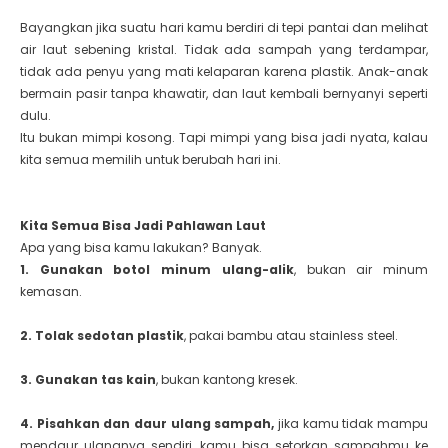
Bayangkan jika suatu hari kamu berdiri di tepi pantai dan melihat
air laut sebening kristal. Tidak ada sampah yang terdampar,
tidak ada penyu yang mati kelaparan karena plastik. Anak-anak
bermain pasir tanpa khawatir, dan laut kembali bernyanyi seperti
dulu.
Itu bukan mimpi kosong. Tapi mimpi yang bisa jadi nyata, kalau
kita semua memilih untuk berubah hari ini.
Kita Semua Bisa Jadi Pahlawan Laut
Apa yang bisa kamu lakukan? Banyak.
1. Gunakan botol minum ulang-alik
, bukan air minum
kemasan.
2. Tolak sedotan plastik
, pakai bambu atau stainless steel.
3. Gunakan tas kain
, bukan kantong kresek.
4. Pisahkan dan daur ulang sampah,
jika kamu tidak mampu
mendaur ulangnya sendiri, kamu bisa setorkan sampahmu ke