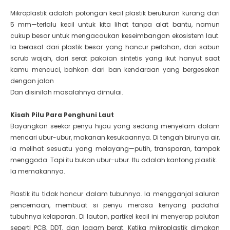
Mikroplastik adalah potongan kecil plastik berukuran kurang dari
5 mm—terlalu kecil untuk kita lihat tanpa alat bantu, namun
cukup besar untuk mengacaukan keseimbangan ekosistem laut.
Ia berasal dari plastik besar yang hancur perlahan, dari sabun
scrub wajah, dari serat pakaian sintetis yang ikut hanyut saat
kamu mencuci, bahkan dari ban kendaraan yang bergesekan
dengan jalan
Dan disinilah masalahnya dimulai.
Kisah Pilu Para Penghuni Laut
Bayangkan seekor penyu hijau yang sedang menyelam dalam
mencari ubur-ubur, makanan kesukaannya. Di tengah birunya air,
ia melihat sesuatu yang melayang—putih, transparan, tampak
menggoda. Tapi itu bukan ubur-ubur. Itu adalah kantong plastik.
Ia memakannya.
Plastik itu tidak hancur dalam tubuhnya. Ia mengganjal saluran
pencernaan, membuat si penyu merasa kenyang padahal
tubuhnya kelaparan. Di lautan, partikel kecil ini menyerap polutan
seperti PCB, DDT, dan logam berat. Ketika mikroplastik dimakan