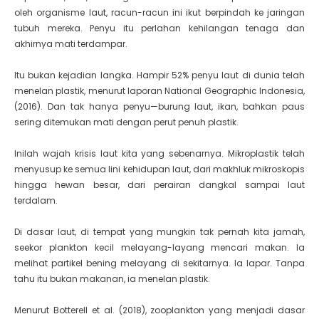
oleh organisme laut, racun-racun ini ikut berpindah ke jaringan
tubuh mereka. Penyu itu perlahan kehilangan tenaga dan
akhirnya mati terdampar.
Itu bukan kejadian langka. Hampir 52% penyu laut di dunia telah
menelan plastik, menurut laporan National Geographic Indonesia,
(2016). Dan tak hanya penyu—burung laut, ikan, bahkan paus
sering ditemukan mati dengan perut penuh plastik.
Inilah wajah krisis laut kita yang sebenarnya. Mikroplastik telah
menyusup ke semua lini kehidupan laut, dari makhluk mikroskopis
hingga hewan besar, dari perairan dangkal sampai laut
terdalam.
Di dasar laut, di tempat yang mungkin tak pernah kita jamah,
seekor plankton kecil melayang-layang mencari makan. Ia
melihat partikel bening melayang di sekitarnya. Ia lapar. Tanpa
tahu itu bukan makanan, ia menelan plastik.
Menurut Botterell et al. (2018), zooplankton yang menjadi dasar