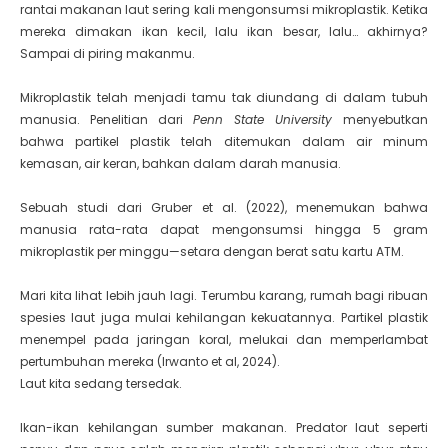
rantai makanan laut sering kali mengonsumsi mikroplastik. Ketika
mereka dimakan ikan kecil, lalu ikan besar, lalu… akhirnya?
Sampai di piring makanmu.
Mikroplastik telah menjadi tamu tak diundang di dalam tubuh
manusia. Penelitian dari
Penn State University
menyebutkan
bahwa partikel plastik telah ditemukan dalam air minum
kemasan, air keran, bahkan dalam darah manusia.
Sebuah studi dari Gruber et al. (2022), menemukan bahwa
manusia rata-rata dapat mengonsumsi hingga 5 gram
mikroplastik per minggu—setara dengan berat satu kartu ATM.
Mari kita lihat lebih jauh lagi. Terumbu karang, rumah bagi ribuan
spesies laut juga mulai kehilangan kekuatannya. Partikel plastik
menempel pada jaringan koral, melukai dan memperlambat
pertumbuhan mereka (Irwanto et al, 2024).
Laut kita sedang tersedak.
Ikan-ikan kehilangan sumber makanan. Predator laut seperti