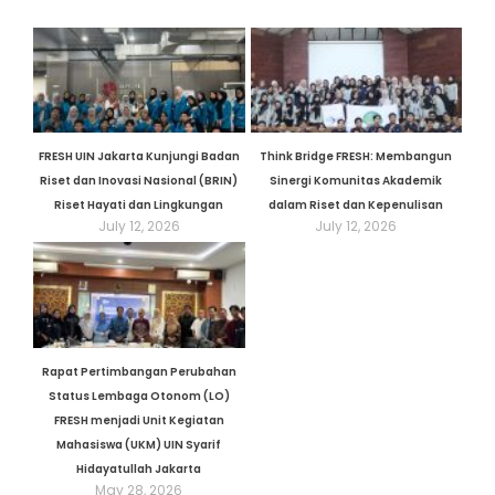
FRESH UIN Jakarta Kunjungi Badan
Think Bridge FRESH: Membangun
Riset dan Inovasi Nasional (BRIN)
Sinergi Komunitas Akademik
Riset Hayati dan Lingkungan
dalam Riset dan Kepenulisan
July 12, 2026
July 12, 2026
Rapat Pertimbangan Perubahan
Status Lembaga Otonom (LO)
FRESH menjadi Unit Kegiatan
Mahasiswa (UKM) UIN Syarif
Hidayatullah Jakarta
May 28, 2026