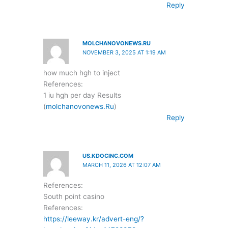
Reply
MOLCHANOVONEWS.RU
NOVEMBER 3, 2025 AT 1:19 AM
how much hgh to inject
References:
1 iu hgh per day Results
(
molchanovonews.Ru
)
Reply
US.KDOCINC.COM
MARCH 11, 2026 AT 12:07 AM
References:
South point casino
References:
https://leeway.kr/advert-eng/?