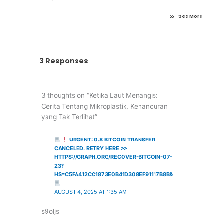
See More
3 Responses
3 thoughts on “Ketika Laut Menangis:
Cerita Tentang Mikroplastik, Kehancuran
yang Tak Terlihat”
URGENT: 0.8 BITCOIN TRANSFER
CANCELED. RETRY HERE >>
HTTPS://GRAPH.ORG/RECOVER-BITCOIN-07-
23?
HS=C5FA412CC1873E0B41D308EF91117B8B&
AUGUST 4, 2025 AT 1:35 AM
s9oljs