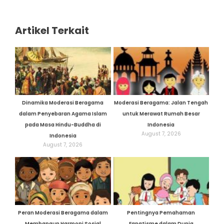
Artikel Terkait
Dinamika Moderasi Beragama
Moderasi Beragama: Jalan Tengah
dalam Penyebaran Agama Islam
untuk Merawat Rumah Besar
pada Masa Hindu-Buddha di
Indonesia
August 7, 2026
Indonesia
August 7, 2026
Peran Moderasi Beragama dalam
Pentingnya Pemahaman
Membangun Harmoni Sosial
Fanatisme dalam Dunia