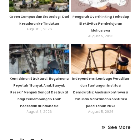
Green Campus dan Ekoteologi: Dari
Pengaruh Overthinking Terhadap
Kesadaran ke Tindakan
Efektivitas Pembelajaran
August 5, 2026
Mahasiswa
August 5, 2026
Kemiskinan Struktural: Bagaimana
Independensi Lembaga Peradilan
Pepatah “Banyak Anak Banyak
dan Tantangan Institusi
Rezeki” Menjadi Sangat Destruktif
Demokratis: Analisis Kontroversi
bagi Perkembangan Anak
Putusan Mahkamah Konstitusi
Pedesaan di Indonesia
pada Tahun 2023
August 5, 2026
August 5, 2026
See More