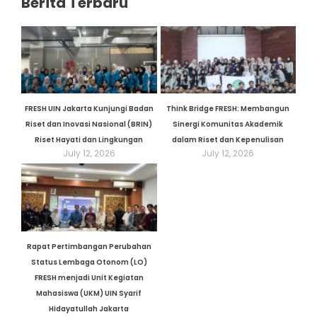
Berita Terbaru
FRESH UIN Jakarta Kunjungi Badan
Think Bridge FRESH: Membangun
Riset dan Inovasi Nasional (BRIN)
Sinergi Komunitas Akademik
Riset Hayati dan Lingkungan
dalam Riset dan Kepenulisan
July 12, 2026
July 12, 2026
Rapat Pertimbangan Perubahan
Status Lembaga Otonom (LO)
FRESH menjadi Unit Kegiatan
Mahasiswa (UKM) UIN Syarif
Hidayatullah Jakarta