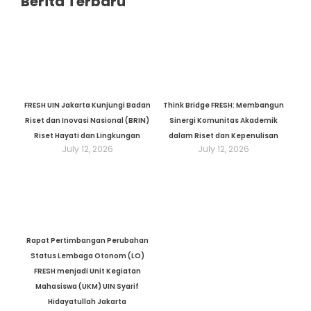
Berita Terbaru
FRESH UIN Jakarta Kunjungi Badan
Think Bridge FRESH: Membangun
Riset dan Inovasi Nasional (BRIN)
Sinergi Komunitas Akademik
Riset Hayati dan Lingkungan
dalam Riset dan Kepenulisan
July 12, 2026
July 12, 2026
Rapat Pertimbangan Perubahan
Status Lembaga Otonom (LO)
FRESH menjadi Unit Kegiatan
Mahasiswa (UKM) UIN Syarif
Hidayatullah Jakarta