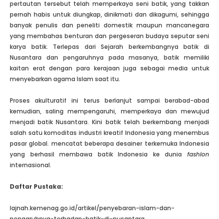
pertautan tersebut telah memperkaya seni batik, yang takkan
pernah habis untuk diungkap, dinikmati dan dikagumi, sehingga
banyak penulis dan peneliti domestik maupun mancanegara
yang membahas benturan dan pergeseran budaya seputar seni
karya batik. Terlepas dari Sejarah berkembangnya batik di
Nusantara dan pengaruhnya pada masanya, batik memiliki
kaitan erat dengan para kerajaan juga sebagai media untuk
menyebarkan agama Islam saat itu.
Proses akulturatif ini terus berlanjut sampai berabad-abad
kemudian, saling mempengaruhi, memperkaya dan mewujud
menjadi batik Nusantara. Kini batik telah berkembang menjadi
salah satu komoditas industri kreatif Indonesia yang menembus
pasar global. mencatat beberapa desainer terkemuka Indonesia
yang berhasil membawa batik Indonesia ke dunia
fashion
internasional.
Daftar Pustaka:
lajnah.kemenag.go.id/artikel/penyebaran-islam-dan-
pengaruhnya-terhadap-batik-di-nusantara