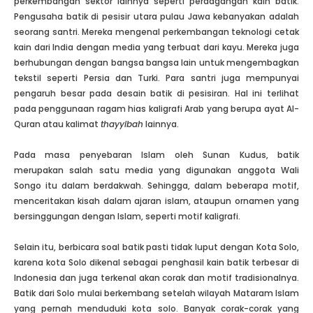
perkembangan sektor lainnya seperti perdagangan kain batik.
Pengusaha batik di pesisir utara pulau Jawa kebanyakan adalah
seorang santri. Mereka mengenal perkembangan teknologi cetak
kain dari India dengan media yang terbuat dari kayu. Mereka juga
berhubungan dengan bangsa bangsa lain untuk mengembagkan
tekstil seperti Persia dan Turki. Para santri juga mempunyai
pengaruh besar pada desain batik di pesisiran. Hal ini terlihat
pada penggunaan ragam hias kaligrafi Arab yang berupa ayat Al-
Quran atau kalimat
thayyibah
lainnya.
Pada masa penyebaran Islam oleh Sunan Kudus, batik
merupakan salah satu media yang digunakan anggota Wali
Songo itu dalam berdakwah. Sehingga, dalam beberapa motif,
menceritakan kisah dalam ajaran islam, ataupun ornamen yang
bersinggungan dengan Islam, seperti motif kaligrafi.
Selain itu, berbicara soal batik pasti tidak luput dengan Kota Solo,
karena kota Solo dikenal sebagai penghasil kain batik terbesar di
Indonesia dan juga terkenal akan corak dan motif tradisionalnya.
Batik dari Solo mulai berkembang setelah wilayah Mataram Islam
yang pernah menduduki kota solo. Banyak corak-corak yang