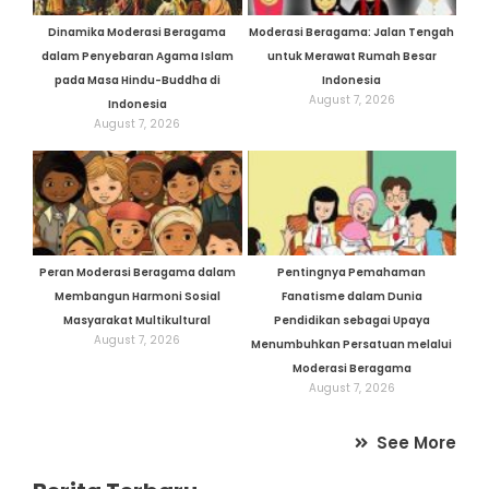
Dinamika Moderasi Beragama
Moderasi Beragama: Jalan Tengah
dalam Penyebaran Agama Islam
untuk Merawat Rumah Besar
pada Masa Hindu-Buddha di
Indonesia
August 7, 2026
Indonesia
August 7, 2026
Peran Moderasi Beragama dalam
Pentingnya Pemahaman
Membangun Harmoni Sosial
Fanatisme dalam Dunia
Masyarakat Multikultural
Pendidikan sebagai Upaya
August 7, 2026
Menumbuhkan Persatuan melalui
Moderasi Beragama
August 7, 2026
See More