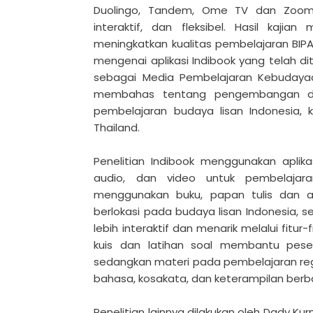
Duolingo, Tandem, Ome TV dan Zoom y
interaktif, dan fleksibel. Hasil kajia
meningkatkan kualitas pembelajaran BIP
mengenai aplikasi Indibook yang telah dit
sebagai Media Pembelajaran Kebudayaan
membahas tentang pengembangan dan
pembelajaran budaya lisan Indonesia, k
Thailand.
Penelitian Indibook menggunakan aplik
audio, dan video untuk pembelajar
menggunakan buku, papan tulis dan alat
berlokasi pada budaya lisan Indonesia, sep
lebih interaktif dan menarik melalui fitur-fi
kuis dan latihan soal membantu peser
sedangkan materi pada pembelajaran regul
bahasa, kosakata, dan keterampilan berb
Penelitian lainnya dilakukan oleh Dady Kur