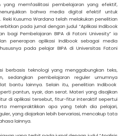
ang memfasilitasi pembelajaran yang efektif,
n menunjukkan bahwa media digital efektif untuk
A. Reki Kusuma Wardana telah melakukan penelitian
erbitkan pada jurnal dengan judul “Aplikasi Indibook
 bagi Pembelajaran BIPA di Fatoni Univesity” ia
 penerapan aplikasi Indibook sebagai media
hususnya pada pelajar BIPA di Universitas Fatoni
asi berbasis teknologi yang menggabungkan teks,
an, sedangkan pembelajaran reguler umumnya
 bantu lainnya. Selain itu, penelitian Indibook
erti pantun, syair, dan serat. Materi yang disajikan
tur di aplikasi tersebut, fitur-fitur interaktif sepertui
ta mempraktikkan apa yang telah dia pelajari,
er, yang diajarkan lebih bervariasi, mencakup tata
ahasa lainnya.
niawan yang terbit pada jurnal dengan judul “Analisis