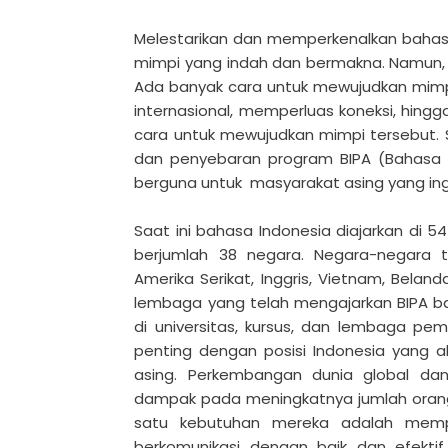
Melestarikan dan memperkenalkan bahasa
mimpi yang indah dan bermakna. Namun,
Ada banyak cara untuk mewujudkan mimpi
internasional, memperluas koneksi, hing
cara untuk mewujudkan mimpi tersebut. 
dan penyebaran program BIPA (Bahasa In
berguna untuk masyarakat asing yang ing
Saat ini bahasa Indonesia diajarkan di 5
berjumlah 38 negara. Negara-negara ter
Amerika Serikat, Inggris, Vietnam, Beland
lembaga yang telah mengajarkan BIPA bai
di universitas, kursus, dan lembaga pe
penting dengan posisi Indonesia yang ak
asing. Perkembangan dunia global da
dampak pada meningkatnya jumlah orang a
satu kebutuhan mereka adalah mempe
berkomunikasi dengan baik dan efekti