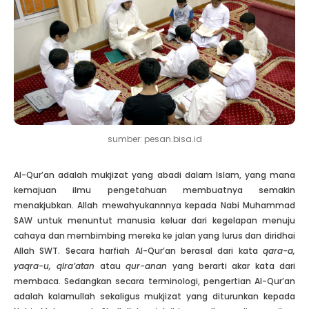
sumber: pesan.bisa.id
Al-Qur’an adalah mukjizat yang abadi dalam Islam, yang mana
kemajuan ilmu pengetahuan membuatnya semakin
menakjubkan. Allah mewahyukannnya kepada Nabi Muhammad
SAW untuk menuntut manusia keluar dari kegelapan menuju
cahaya dan membimbing mereka ke jalan yang lurus dan diridhai
Allah SWT. Secara harfiah Al-Qur’an berasal dari kata
qara-a,
yaqra-u, qira’atan
atau
qur-anan
yang berarti akar kata dari
membaca. Sedangkan secara terminologi, pengertian Al-Qur’an
adalah kalamullah sekaligus mukjizat yang diturunkan kepada