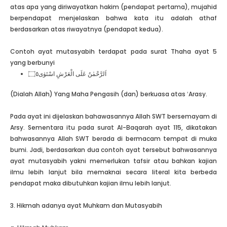
atas apa yang diriwayatkan hakim (pendapat pertama), mujahid
berpendapat menjelaskan bahwa kata itu adalah athaf
berdasarkan atas riwayatnya (pendapat kedua).
Contoh ayat mutasyabih terdapat pada surat Thaha ayat 5
yang berbunyi
اَلرَّحْمٰنُ عَلَى الْعَرْشِ اسْتَوٰى۝٥
(Dialah Allah) Yang Maha Pengasih (dan) berkuasa atas ʻArasy.
Pada ayat ini dijelaskan bahawasannya Allah SWT bersemayam di
Arsy. Sementara itu pada surat Al-Baqarah ayat 115, dikatakan
bahwasannya Allah SWT berada di bermacam tempat di muka
bumi. Jadi, berdasarkan dua contoh ayat tersebut bahwasannya
ayat mutasyabih yakni memerlukan tafsir atau bahkan kajian
ilmu lebih lanjut bila memaknai secara literal kita berbeda
pendapat maka dibutuhkan kajian ilmu lebih lanjut.
3. Hikmah adanya ayat Muhkam dan Mutasyabih