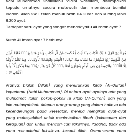
Nabi Muhammad Shallallahu ‘alaihi wasallam, disampaikan
kepada umatnya secara mutawatir dan membaca bernilai
ibadah. Allah SWT telah menurunkan 114 Surat dan kurang lebih
6.200 ayat.
Terdapat satu ayat yang sangat menarik yaitu Ali Imran ayat 7.
Surah Ali Imran ayat 7 berbunyi:
هُوَ الَّذِيْٓ اَنْزَلَ عَلَيْكَ الْكِتٰبَ مِنْهُ اٰيٰتٌ مُّحْكَمٰتٌ هُنَّ اُمُّ الْكِتٰبِ وَاُخَرُ مُتَشٰبِهٰتٌۗ فَاَمَّا الَّذِيْنَ
فِيْ قُلُوْبِهِمْ زَيْغٌ فَيَتَّبِعُوْنَ مَا تَشَابَهَ مِنْهُ ابْتِغَاۤءَ الْفِتْنَةِ وَابْتِغَاۤءَ تَأْوِيْلِهٖۚ وَمَا يَعْلَمُ تَأْوِيْلَهٗٓ
اِلَّا اللّٰهُۘ وَالرّٰسِخُوْنَ فِى الْعِلْمِ يَقُوْلُوْنَ اٰمَنَّا بِهٖۙ كُلٌّ مِّنْ عِنْدِ رَبِّنَاۚ وَمَا يَذَّكَّرُ اِلَّآ اُولُوا
الْاَلْبَابِ ۝٧
Artinya:
Dialah (Allah) yang menurunkan Kitab (Al-Qur’an)
kepadamu (Nabi Muhammad). Di antara ayat-ayatnya ada yang
muhkamat, itulah pokok-pokok isi Kitab (Al-Qur’an) dan yang
lain mutasyabihat. Adapun orang-orang yang dalam hatinya ada
kecenderungan pada kesesatan, mereka mengikuti ayat-ayat
yang mutasyabihat untuk menimbulkan fitnah (kekacauan dan
keraguan) dan untuk mencari-cari takwilnya. Padahal, tidak ada
yang mengetahui takwilnya, kecuali Allah. Orang-orang yang