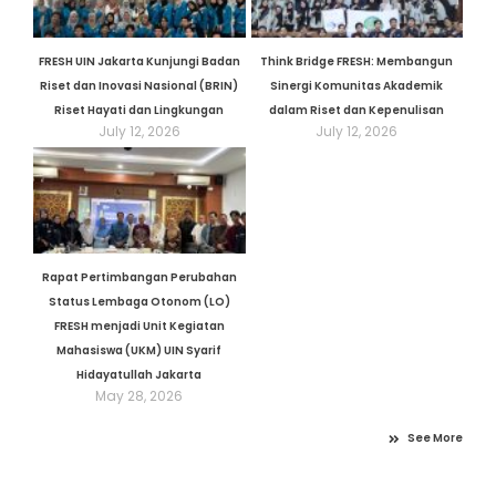
FRESH UIN Jakarta Kunjungi Badan
Think Bridge FRESH: Membangun
Riset dan Inovasi Nasional (BRIN)
Sinergi Komunitas Akademik
Riset Hayati dan Lingkungan
dalam Riset dan Kepenulisan
July 12, 2026
July 12, 2026
Rapat Pertimbangan Perubahan
Status Lembaga Otonom (LO)
FRESH menjadi Unit Kegiatan
Mahasiswa (UKM) UIN Syarif
Hidayatullah Jakarta
May 28, 2026
See More