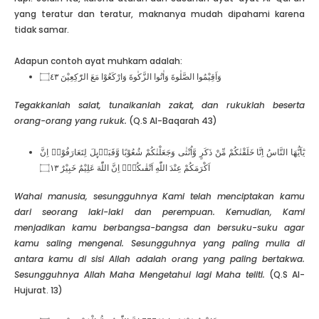
yang teratur dan teratur, maknanya mudah dipahami karena
tidak samar.
Adapun contoh ayat muhkam adalah:
وَاَقِيْمُوا الصَّلٰوةَ وَاٰتُوا الزَّكٰوةَ وَارْكَعُوْا مَعَ الرّٰكِعِيْنَ ۝٤٣
Tegakkanlah salat, tunaikanlah zakat, dan rukuklah beserta
orang-orang yang rukuk.
(Q.S Al-Baqarah 43)
يٰٓاَيُّهَا النَّاسُ اِنَّا خَلَقْنٰكُمْ مِّنْ ذَكَرٍ وَّاُنْثٰى وَجَعَلْنٰكُمْ شُعُوْبًا وَّقَبَاۤىِٕلَ لِتَعَارَفُوْاۚ اِنَّ
اَكْرَمَكُمْ عِنْدَ اللّٰهِ اَتْقٰىكُمْۗ اِنَّ اللّٰهَ عَلِيْمٌ خَبِيْرٌ ۝١٣
Wahai manusia, sesungguhnya Kami telah menciptakan kamu
dari seorang laki-laki dan perempuan. Kemudian, Kami
menjadikan kamu berbangsa-bangsa dan bersuku-suku agar
kamu saling mengenal. Sesungguhnya yang paling mulia di
antara kamu di sisi Allah adalah orang yang paling bertakwa.
Sesungguhnya Allah Maha Mengetahui lagi Maha teliti.
(Q.S Al-
Hujurat. 13)