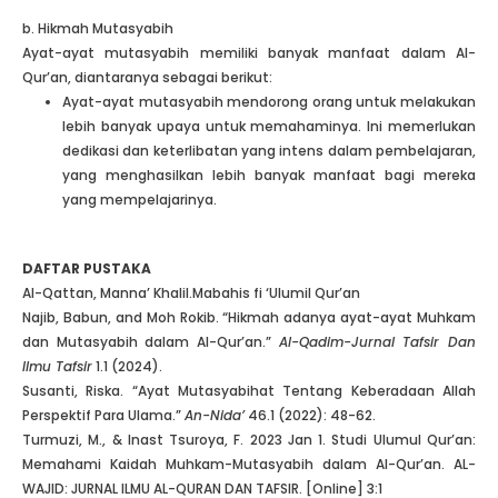
b. Hikmah Mutasyabih
Ayat-ayat mutasyabih memiliki banyak manfaat dalam Al-
Qur’an, diantaranya sebagai berikut:
Ayat-ayat mutasyabih mendorong orang untuk melakukan
lebih banyak upaya untuk memahaminya. Ini memerlukan
dedikasi dan keterlibatan yang intens dalam pembelajaran,
yang menghasilkan lebih banyak manfaat bagi mereka
yang mempelajarinya.
DAFTAR PUSTAKA
Al-Qattan, Manna’ Khalil.Mabahis fi ‘Ulumil Qur’an
Najib, Babun, and Moh Rokib. “Hikmah adanya ayat-ayat Muhkam
dan Mutasyabih dalam Al-Qur’an.”
Al-Qadim-Jurnal Tafsir Dan
Ilmu Tafsir
1.1 (2024).
Susanti, Riska. “Ayat Mutasyabihat Tentang Keberadaan Allah
Perspektif Para Ulama.”
An-Nida’
46.1 (2022): 48-62.
Turmuzi, M., & Inast Tsuroya, F. 2023 Jan 1. Studi Ulumul Qur’an:
Memahami Kaidah Muhkam-Mutasyabih dalam Al-Qur’an. AL-
WAJID: JURNAL ILMU AL-QURAN DAN TAFSIR. [Online] 3:1